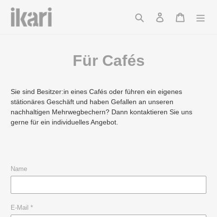
Direkt
zum
Suchen
Einloggen
Warenkor
Inhalt
Für Cafés
Sie sind Besitzer:in eines Cafés oder führen ein eigenes
stätionäres Geschäft und haben Gefallen an unseren
nachhaltigen Mehrwegbechern? Dann kontaktieren Sie uns
gerne für ein individuelles Angebot.
Name
E-Mail
*