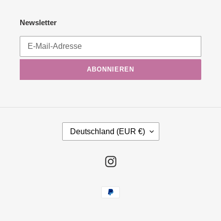
Newsletter
ABONNIEREN
L
Deutschland (EUR €)
A
N
D
Instagram
/
R
Zahlungsmethoden
E
G
I
O